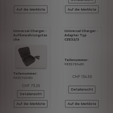
Auf die Merkliste
Auf die Merkliste
Universal Charger -
Universal Charger -
Aufbewahrungstas
Adapter Typ
che
CEE32/3
Teilenummer:
9835781480
Teilenummer:
CHF 134.55
9835745180
CHF 73.25
Detailansicht
Detailansicht
Auf die Merkliste
Auf die Merkliste