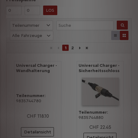
LOS
Teilenummer
Alle Fahrzeuge
1
2
Universal Charger -
Universal Charger -
Wandhalterung
Sicherheitsschloss
Teilenummer:
9835744780
Teilenummer:
CHF 118.10
9835744880
CHF 22.45
Detailansicht
Detailansicht