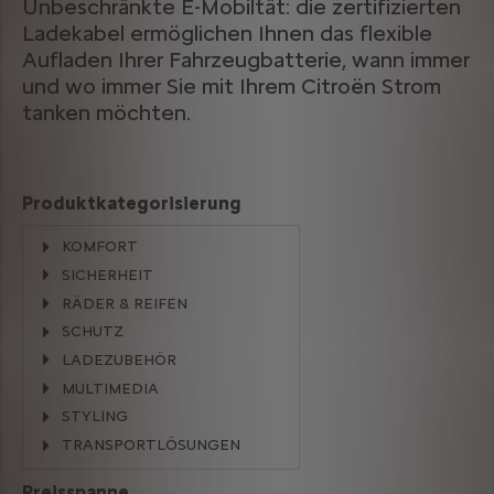
Unbeschränkte E-Mobiltät: die zertifizierten
Ladekabel ermöglichen Ihnen das flexible
Aufladen Ihrer Fahrzeugbatterie, wann immer
und wo immer Sie mit Ihrem Citroën Strom
tanken möchten.
Produktkategorisierung
KOMFORT
SICHERHEIT
RÄDER & REIFEN
SCHUTZ
LADEZUBEHÖR
MULTIMEDIA
STYLING
TRANSPORTLÖSUNGEN
Preisspanne