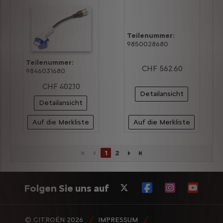
Teilenummer:
9850028680
Teilenummer:
CHF 562.60
9846031680
CHF 402.10
Detailansicht
Detailansicht
Auf die Merkliste
Auf die Merkliste
1
2
Folgen Sie uns auf
© CITROËN 2026
IMPRESSUM