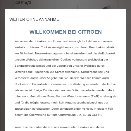
CEE16/3
WEITER OHNE ANNAHME →
Teilenummer:
9835781780
WILLKOMMEN BEI CITROEN
Teilenummer:
Wir verwenden Cookies, um Ihnen das bestmögliche Erlebnis auf unserer
9835781880
CHF 134.55
Website zu bieten. Cookies ermöglichen es uns, Ihnen Kernfunktionalitäten
CHF 134.55
wie Sicherheit, Netzwerkmanagement bereitzustellen und die Verfügbarkeit
Detailansicht
unserer Websites sicherzustellen. Cookies verbessern gleichzeitig die
Detailansicht
Benutzerfreundlichkeit und die Leistungen unserer Websites durch
Auf die Merkliste
Auf die Merkliste
verschiedene Funktionen wie Spracherkennung, Suchergebnisse und
verbessern damit unser Angebot für Sie. Unsere Website könnte auch
Cookies von Drittanbietern verwenden, um Werbung zu senden, die für Sie
relevanter ist. Einige Cookies können von Dritten verarbeitet werden, die in
Ländern außerhalb des Europäischen Wirtschaftsraums (EWR) ansässig sind
Universal Charger -
Universal Charger -
Adapter Typ G
Adapter Typ L
und für die möglicherweise noch kein Angemessenheitsbeschluss der
zuständigen europäischen Datenschutzbehörden vorliegt. In diesem Fall
beruht die Übermittlung auf Ihrer Zustimmung (Art. 49.1a GDPR).
Teilenummer:
Wenn Sie mehr über die von uns verwendeten Cookies und deren
9835782180