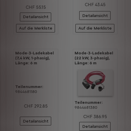
CHF 43.45
CHF 55.15
Detailansicht
Detailansicht
Auf die Merkliste
Auf die Merkliste
Mode-3-Ladekabel
Mode-3-Ladekabel
(7,4 kW, 1-phasig),
(22 kW, 3-phasig),
Länge: 6 m
Länge: 6 m
Teilenummer:
9844681180
Teilenummer:
CHF 292.85
9844681380
CHF 386.95
Detailansicht
Detailansicht