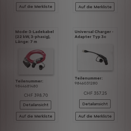
Auf die Merkliste
Auf die Merkliste
Mode-3-Ladekabel
Universal Charger -
(22 kW, 3-phasig),
Adapter Typ 3c
Länge: 7 m
Teilenummer:
Teilenummer:
9846031280
9844681480
CHF 357.25
CHF 398.70
Detailansicht
Detailansicht
Auf die Merkliste
Auf die Merkliste