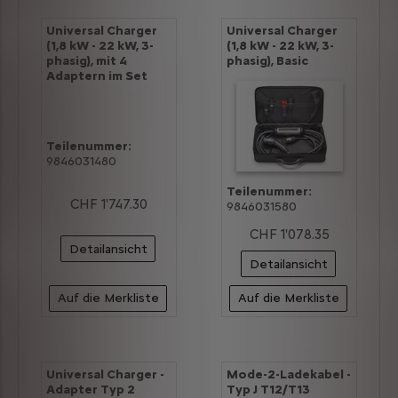
Universal Charger
Universal Charger
(1,8 kW - 22 kW, 3-
(1,8 kW - 22 kW, 3-
phasig), mit 4
phasig), Basic
Adaptern im Set
Teilenummer:
9846031480
Teilenummer:
CHF 1'747.30
9846031580
CHF 1'078.35
Detailansicht
Detailansicht
Auf die Merkliste
Auf die Merkliste
Universal Charger -
Mode-2-Ladekabel -
Adapter Typ 2
Typ J T12/T13