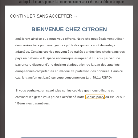
adaptateurs pour la connexion au réseau électrique 
Nous utilisons des cookies afin de vous offrir la meilleure expérience sur
(Type2 + CEE32/1p + CEE16/3 +Type EF) et est 
destiné aux pays disposant des prises répertoriées. 
notre site. Les cookies nous permettent de vous fournir des fonctionnalités
CONTINUER SANS ACCEPTER →
Pour répondre également aux besoins spécifiques des 
essentielles telles que la sécurité, la gestion du réseau et l’accessibilité. Ils
marchés, des adaptateurs supplémentaires sont 
améliorent la convivialité et les performances grâce à diverses fonctionnalités
BIENVENUE CHEZ CITROEN
disponibles en option.
telles que la reconnaissance de la langue, les résultats de recherche et
améliorent ainsi ce que nous vous offrons. Notre site peut également utiliser
CHF 1'747.30
des cookies tiers pour envoyer des publicités qui vous sont davantage
Y compris la TVA
adaptées. Certains cookies peuvent être traités par des tiers situés dans des
pays en dehors de l'Espace économique européen (EEE) qui peuvent ne
Sur la liste de favoris
pas encore disposer d'une décision d'adéquation de la part des autorités
européennes compétentes en matière de protection des données. Dans ce
N° pièce: 9846031480
cas, le transfert est basé sur votre consentement (art. 49.1a RGPD).
Véhicules: Ë-BERLINGO VAN, Ë-C4 X Électrique 136, Ë-
SPACETOURER M, Ë-SPACETOURER XL, NOUVEAU Ë-C3
Si vous souhaitez en savoir plus sur les cookies que nous utilisons et
AIRCROSS, NOUVELLE Ë-C3
comment les gérer, vous pouvez accéder à notre
Cookie policy
ou cliquer sur
' Gérer mes paramètres'.